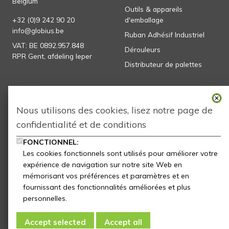
Belgium
Outils & appareils
+32 (0)9 242 90 20
d'emballage
info@globius.be
Ruban Adhésif Industriel
VAT:
BE 0892.957.848
Dérouleurs
RPR Gent, afdeling Ieper
Distributeur de palettes
GLOBIUS
Abonnez-vous à notre
newsletter
Nous utilisons des cookies, lisez notre page de
Homepage
confidentialité et de conditions
Producten
Globius
FONCTIONNEL:
subscribe
Les cookies fonctionnels sont utilisés pour améliorer votre
Partners
expérience de navigation sur notre site Web en
Blog
mémorisant vos préférences et paramètres et en
Contact
fournissant des fonctionnalités améliorées et plus
personnelles.
Download
Accept selected
Accept all