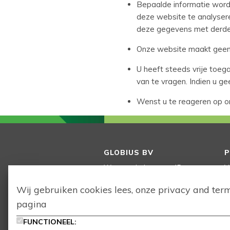
Bepaalde informatie wordt
deze website te analyseren
deze gegevens met derden
Onze website maakt geen 
U heeft steeds vrije toeg
van te vragen. Indien u g
Wenst u te reageren op on
GLOBIUS BV
Westrozebekestraat 45
V
B-8980
Passendale
V
Wij gebruiken cookies lees, onze
privacy
and
ter
Belgium
T
pagina
+32 (0)9 242 90 20
I
info@globius.be
FUNCTIONEEL:
T