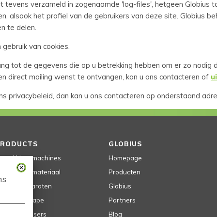
 tevens verzameld in zogenaamde 'log-files', hetgeen Globius to
, alsook het profiel van de gebruikers van deze site. Globius be
 te delen.
gebruik van cookies.
ang tot de gegevens die op u betrekking hebben om er zo nodig d
een direct mailing wenst te ontvangen, kan u ons contacteren of
u
s privacybeleid, dan kan u ons contacteren op onderstaand adre
PRODUCTS
GLOBIUS
erpakkingsmachines
Homepage
erpakkingsmateriaal
Producten
ms
ools & apparaten
Globius
ndustriële Tape
Partners
ape Dispensers
Blog