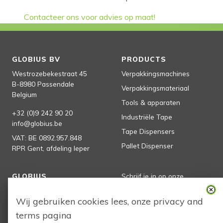
Contacteer ons voor advies op maat!
GLOBIUS BV
PRODUCTS
Westrozebekestraat 45
Verpakkingsmachines
B-8980
Passendale
Verpakkingsmateriaal
Belgium
Tools & apparaten
+32 (0)9 242 90 20
Industriële Tape
info@globius.be
Tape Dispensers
VAT:
BE 0892.957.848
Pallet Dispenser
RPR Gent, afdeling Ieper
GLOBIUS
Schrijf je in op onze
nieuwsbrief
Homepage
Wij gebruiken cookies lees, onze
privacy
and
Producten
terms
pagina
Globius
subscribe