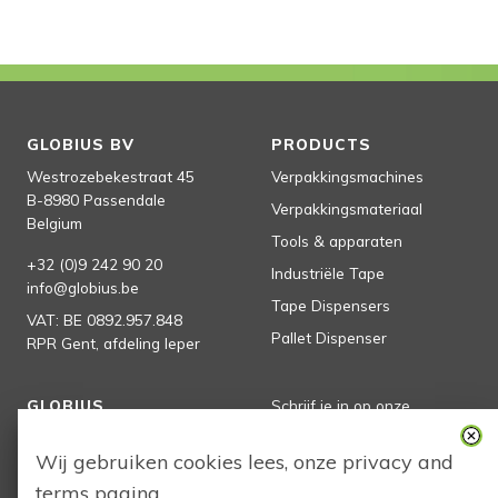
GLOBIUS BV
PRODUCTS
Westrozebekestraat 45
Verpakkingsmachines
B-8980
Passendale
Verpakkingsmateriaal
Belgium
Tools & apparaten
+32 (0)9 242 90 20
Industriële Tape
info@globius.be
Tape Dispensers
VAT:
BE 0892.957.848
Pallet Dispenser
RPR Gent, afdeling Ieper
GLOBIUS
Schrijf je in op onze
nieuwsbrief
Homepage
Wij gebruiken cookies lees, onze
privacy
and
Producten
terms
pagina