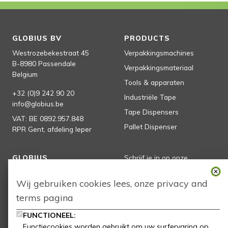
GLOBIUS BV
PRODUCTS
Westrozebekestraat 45
Verpakkingsmachines
B-8980
Passendale
Verpakkingsmateriaal
Belgium
Tools & apparaten
+32 (0)9 242 90 20
Industriële Tape
info@globius.be
Tape Dispensers
VAT:
BE 0892.957.848
Pallet Dispenser
RPR Gent, afdeling Ieper
GLOBIUS
Schrijf je in op onze
nieuwsbrief
Homepage
Wij gebruiken cookies lees, onze
privacy
and
Producten
terms
pagina
Globius
subscribe
FUNCTIONEEL:
Partners
Functiecookies worden gebruikt om uw surfervaring op